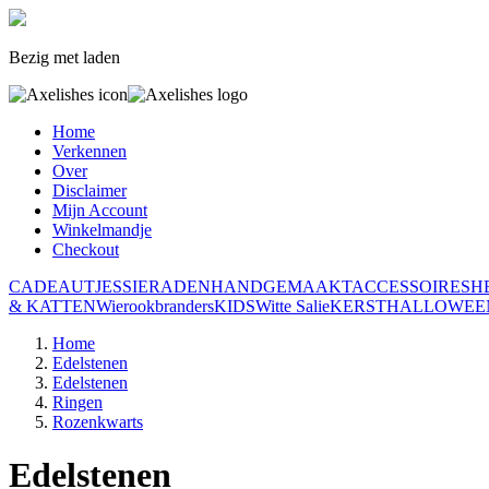
Bezig met laden
Home
Verkennen
Over
Disclaimer
Mijn Account
Winkelmandje
Checkout
CADEAUTJES
SIERADEN
HANDGEMAAKT
ACCESSOIRES
H
& KATTEN
Wierookbranders
KIDS
Witte Salie
KERST
HALLOWEE
Home
Edelstenen
Edelstenen
Ringen
Rozenkwarts
Edelstenen