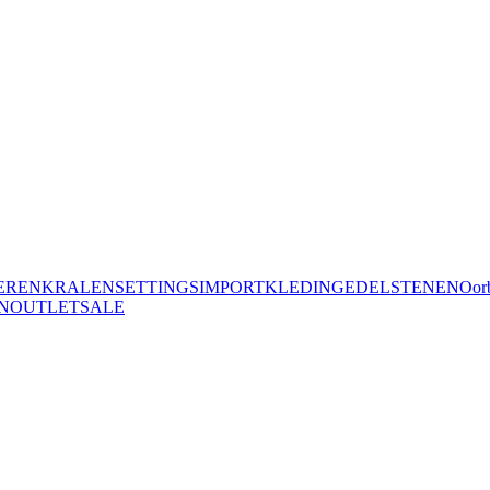
EREN
KRALEN
SETTINGS
IMPORT
KLEDING
EDELSTENEN
Oorb
N
OUTLET
SALE